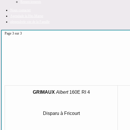
Remerciements
Nous contacter
Agenda
de la Hte-Marne
glegendre
le site de la Famille
Page 3 sur 3
GRIMAUX
Albert
160E RI 4
Disparu à Fricourt