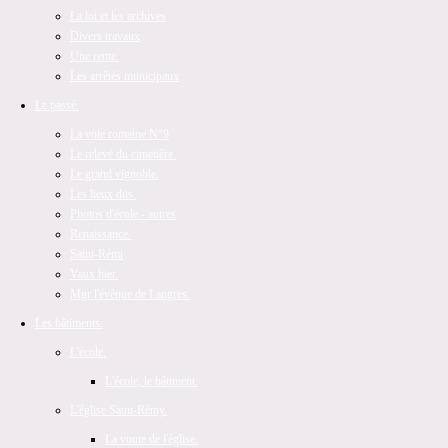
La loi et les archives
Divers travaux
Une rente.
Les arrêtés municipaux
Le passé.
La voie romaine N°9
Le relevé du cimetière.
Le grand vignoble.
Les lieux dits.
Photos d'école - autres
Renaissance.
Saint-Rémi
Vaux hier.
Mgr l'évêque de Langres.
Les bâtiments.
L'école.
L'école, le bâtiment.
L'église Saint-Rémy.
La voute de l'église.