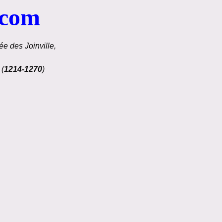
.com
e des Joinville,
 (
1214-1270
)