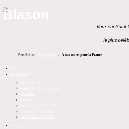
Vaux sur Saint-
le plus célèb
Vous êtes ici :
Les Hommes
A nos morts pour la France
Accueil
Les Hommes
Etienne de Vaux
Généalogie d'Etienne de Vaux
Les maires
Les prêtres
l'Abbé C. L. LONGEAUX
A nos morts pour la France
Vaux Généalogie - 52511
Les archives.