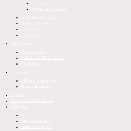
Les vitraux.
Restauration de la toitures.
La chambre à four ( prison)
Le lavoir ou lessivoir
Le presbytère
Les calvaires.
Vaux en photos.
Terre d'Orchidées
Photos Noir & Blanc - Couleur
Vaux-le Belon
Les associations
le Belon du Haut-Perthois
Associations Foncière
La presse.
Autres Villages
& liens du web
Q -Réponses
Nos sources.
Participation au site ?
il manque des pages ?