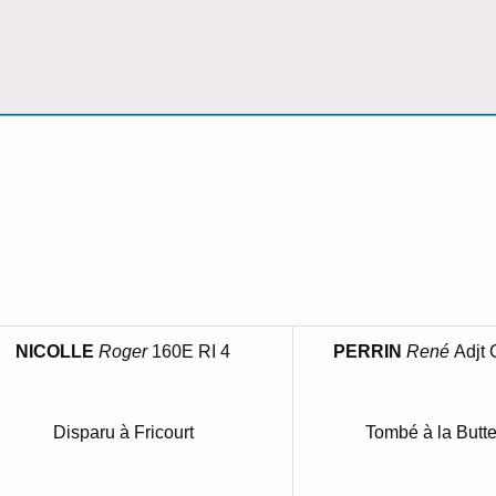
NICOLLE
Roger
160E RI 4
PERRIN
René
Adjt 
Disparu à Fricourt
Tombé à la Butt