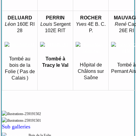
DELUARD
PERRIN
ROCHER
MAUVAG
Léon
160E RI
Louis
Sergent
Yves
4E B. C.
René
Cap
28
102E RIT
P.
26E RI
Tombé au
Tombé à
Hôpital de
Tombé à
bois de la
Tracy le Val
Châlons sur
Pernant Ai
Folie ( Pas de
Saône
Calais )
Sub galleries
Bois de la Folie