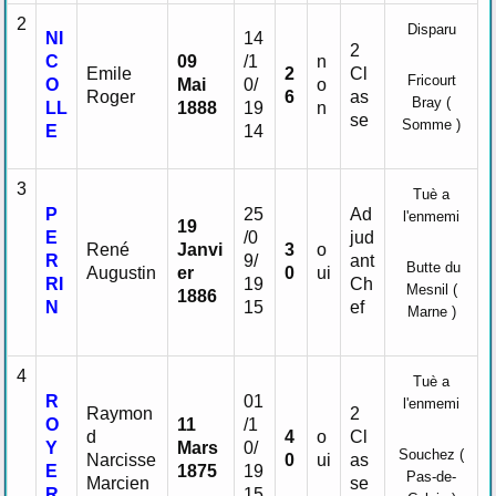
2
Disparu
NI
14
2
C
09
/1
n
Emile
2
Cl
Fricourt
O
Mai
0/
o
Roger
6
as
Bray (
LL
1888
19
n
se
Somme )
E
14
3
Tuè a
P
25
Ad
l'enmemi
19
E
/0
jud
René
Janvi
3
o
R
9/
ant
Butte du
Augustin
er
0
ui
RI
19
Ch
Mesnil (
1886
N
15
ef
Marne )
4
Tuè a
R
01
l'enmemi
Raymon
2
O
11
/1
d
4
o
Cl
Y
Mars
0/
Souchez (
Narcisse
0
ui
as
E
1875
19
Pas-de-
Marcien
se
R
15