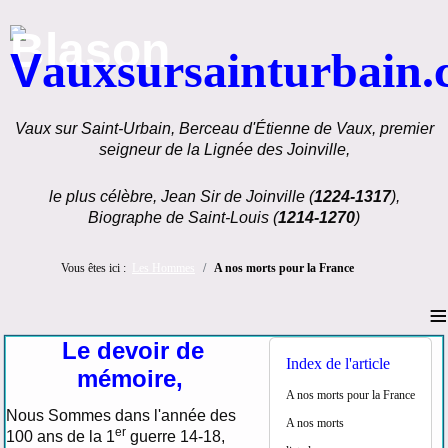
V
auxsursainturbain
Vaux sur Saint-Urbain, Berceau d'Étienne de Vaux, premier
seigneur de la Lignée des Joinville,
le plus célèbre, Jean Sir de Joinville (
1224-1317
),
Biographe de Saint-Louis (
1214-1270
)
Vous êtes ici :
Les Hommes
A nos morts pour la France
≡
Le devoir de
Index de l'article
mémoire,
A nos morts pour la France
Nous Sommes dans l'année des
A nos morts
er
100 ans de la 1
guerre 14-18,