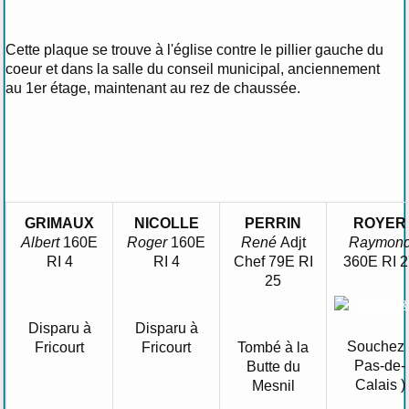
Cette plaque se trouve à l'église contre le pillier gauche du
coeur et dans la salle du conseil municipal, anciennement
au 1er étage, maintenant au rez de chaussée.
GRIMAUX
NICOLLE
PERRIN
ROYER
Albert
160E
Roger
160E
René
Adjt
Raymon
RI 4
RI 4
Chef 79E RI
360E RI 2
25
Disparu à
Disparu à
Souchez 
Fricourt
Fricourt
Tombé à la
Pas-de-
Butte du
Calais )
Mesnil