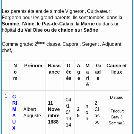
Les parents étaient de simple Vigneron, Cultivateur ;
Forgeron pour les grand-parents, Ils sont tombés, dans
la
Somme, l'Aine, le Pas-de-Calais, la Marne
ou dans un
hôpital
du Val Oise ou de chalon sur Saône
ième
Comme grade: 2
classe, Caporal, Sergent , Adjudant
chef,
N
Prénom
Naiss
D
A
M
Gr
Cause et
o
ance
éc
g
a
ad
lieux
m
ès
e
ri
e
é
1
G
Disparu
04
RI
11
2
/1
n
M
Albert
Nove
2
Cl
Fricourt
0/
o
A
Auguste
mbre
5
as
Bray (
19
n
U
1888
se
Somme )
14
X