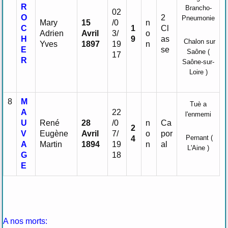
R
Brancho-
02
O
2
Pneumonie
Mary
15
/0
n
C
1
Cl
Adrien
Avril
3/
o
H
9
as
Chalon sur
Yves
1897
19
n
E
se
Saône (
17
R
Saône-sur-
Loire )
8
M
Tuè a
A
22
l'enmemi
U
René
28
/0
n
Ca
2
V
Eugène
Avril
7/
o
por
Pernant (
4
A
Martin
1894
19
n
al
L'Aine )
G
18
E
A nos morts: