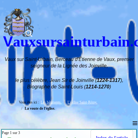
V
auxsursainturbain
Vaux sur Saint-Urbain, Berceau d'Étienne de Vaux, premier
seigneur de la Lignée des Joinville,
le plus célèbre, Jean Sir de Joinville (
1224-1317
),
Biographe de Saint-Louis (
1214-1270
)
Vous êtes ici :
Les bâtiments.
L'église Saint-Rémy.
La voute de l'église.
≡
Page 1 sur 3
Index de l'article