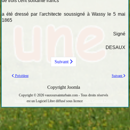
de trois cent soixante francs
a été dressé par l'architecte soussigné à Wassy le 5 mai
1865
Signé
DESAUX
Suivant
Précédent
Suivant
Copyright Joomla
Copyright © 2026 vauxsursainturbain.com - Tous droits réservés
Joomla!
est un Logiciel Libre diffusé sous licence
GNU General Public