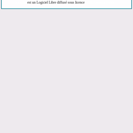
Joomla!
est un Logiciel Libre diffusé sous licence
GNU General Public