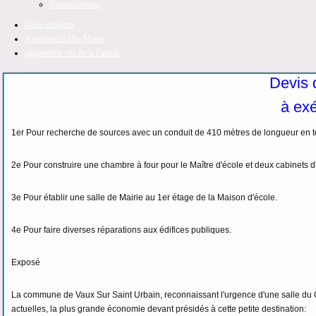
Remerciements
Nous contacter
Agenda
de la Hte-Marne
glegendre
le site de la Famille
Devis d
à exé
1er Pour recherche de sources avec un conduit de 410 mètres de longueur en te
2e Pour construire une chambre à four pour le Maître d'école et deux cabinets
3e Pour établir une salle de Mairie au 1er étage de la Maison d'école.
4e Pour faire diverses réparations aux édifices publiques.
Exposé
La commune de Vaux Sur Saint Urbain, reconnaissant l'urgence d'une salle du Co
actuelles, la plus grande économie devant présidés à cette petite destination: