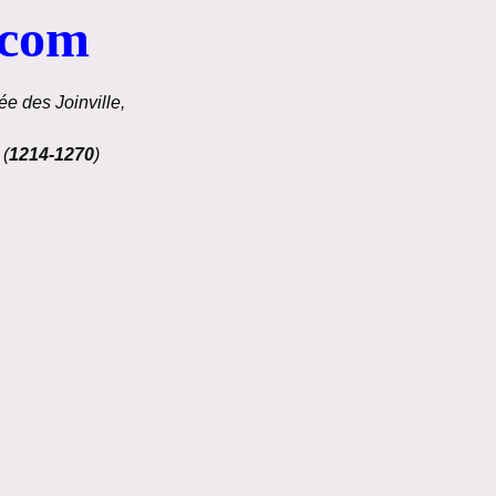
.com
e des Joinville,
 (
1214-1270
)