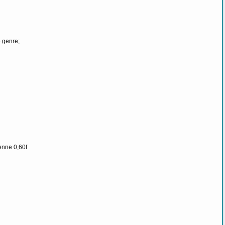
e genre;
enne 0,60f