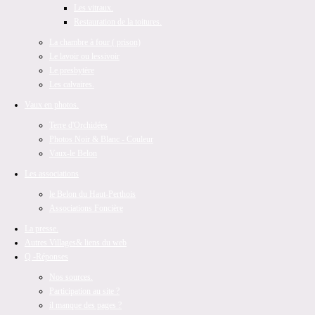
Les vitraux.
Restauration de la toitures.
La chambre à four ( prison)
Le lavoir ou lessivoir
Le presbytère
Les calvaires.
Vaux en photos.
Terre d'Orchidées
Photos Noir & Blanc - Couleur
Vaux-le Belon
Les associations
le Belon du Haut-Perthois
Associations Foncière
La presse.
Autres Villages
& liens du web
Q -Réponses
Nos sources.
Participation au site ?
il manque des pages ?