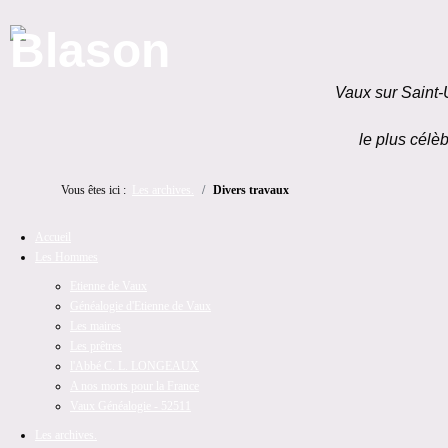
Vaux sur Saint-
le plus célèb
Vous êtes ici :
Les archives.
Divers travaux
Accueil
Les Hommes
Etienne de Vaux
Généalogie d'Etienne de Vaux
Les maires
Les prêtres
l'Abbé C. L. LONGEAUX
A nos morts pour la France
Vaux Généalogie - 52511
Les archives.