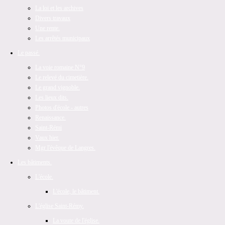
La loi et les archives
Divers travaux
Une rente.
Les arrêtés municipaux
Le passé.
La voie romaine N°9
Le relevé du cimetière.
Le grand vignoble.
Les lieux dits.
Photos d'école - autres
Renaissance.
Saint-Rémi
Vaux hier.
Mgr l'évêque de Langres.
Les bâtiments.
L'école.
L'école, le bâtiment.
L'église Saint-Rémy.
La voute de l'église.