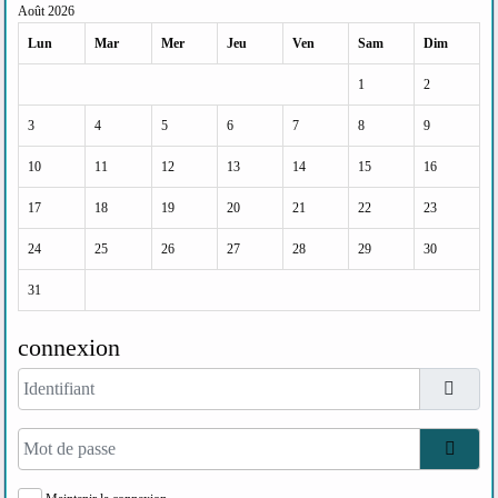
Août 2026
Lun
Mar
Mer
Jeu
Ven
Sam
Dim
1
2
3
4
5
6
7
8
9
10
11
12
13
14
15
16
17
18
19
20
21
22
23
24
25
26
27
28
29
30
31
connexion
Identifiant
Mot de passe
Affic