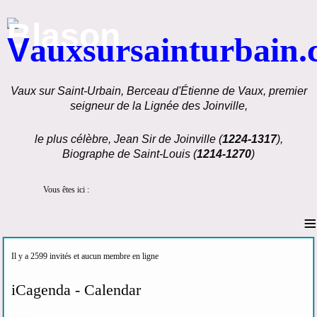
V
auxsursainturbain
Vaux sur Saint-Urbain, Berceau d'Étienne de Vaux, premier
seigneur de la Lignée des Joinville,
le plus célèbre, Jean Sir de Joinville (
1224-1317
),
Biographe de Saint-Louis (
1214-1270
)
Vous êtes ici :
≡
Il y a 2599 invités et aucun membre en ligne
Année
Mois
Année
Mois
iCagenda - Calendar
précédente
précédent
suivante
suivant