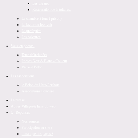
Les vitraux.
Restauration de la toitures.
La chambre à four ( prison)
Le lavoir ou lessivoir
Le presbytère
Les calvaires.
Vaux en photos.
Terre d'Orchidées
Photos Noir & Blanc - Couleur
Vaux-le Belon
Les associations
le Belon du Haut-Perthois
Associations Foncière
La presse.
Autres Villages
& liens du web
Q -Réponses
Nos sources.
Participation au site ?
il manque des pages ?