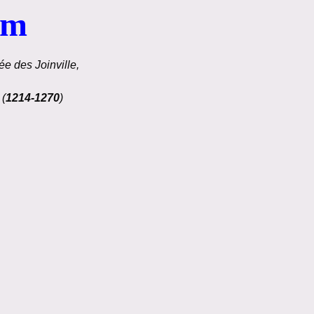
om
e des Joinville,
 (
1214-1270
)