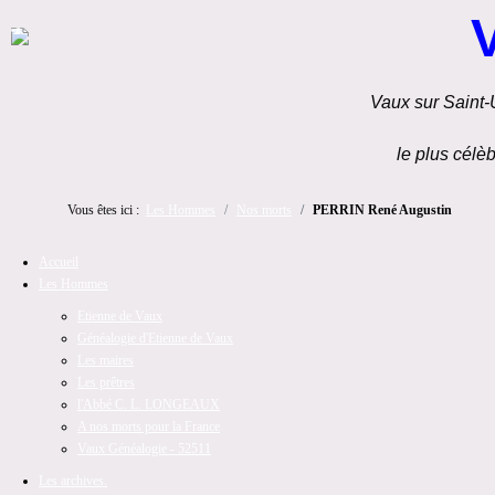
Vaux sur Saint-
le plus célèb
Vous êtes ici :
Les Hommes
Nos morts
PERRIN René Augustin
Accueil
Les Hommes
Etienne de Vaux
Généalogie d'Etienne de Vaux
Les maires
Les prêtres
l'Abbé C. L. LONGEAUX
A nos morts pour la France
Vaux Généalogie - 52511
Les archives.