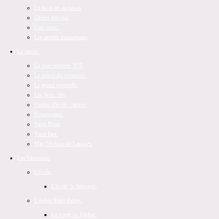
La loi et les archives
Divers travaux
Une rente.
Les arrêtés municipaux
Le passé.
La voie romaine N°9
Le relevé du cimetière.
Le grand vignoble.
Les lieux dits.
Photos d'école - autres
Renaissance.
Saint-Rémi
Vaux hier.
Mgr l'évêque de Langres.
Les bâtiments.
L'école.
L'école, le bâtiment.
L'église Saint-Rémy.
La voute de l'église.