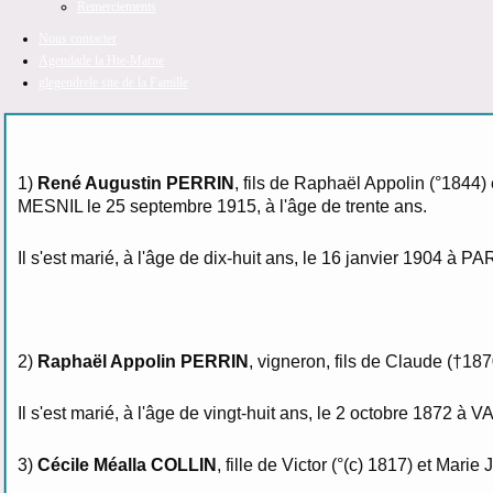
Remerciements
Nous contacter
Agenda
de la Hte-Marne
glegendre
le site de la Famille
1)
René Augustin PERRIN
, fils de Raphaël Appolin (°184
MESNIL le 25 septembre 1915, à l'âge de trente ans.
Il s'est marié, à l'âge de dix-huit ans, le 16 janvier 1904 à P
2)
Raphaël Appolin PERRIN
, vigneron, fils de Claude (†
Il s'est marié, à l'âge de vingt-huit ans, le 2 octobre 187
3)
Cécile Méalla COLLIN
, fille de Victor (°(c) 1817) et M