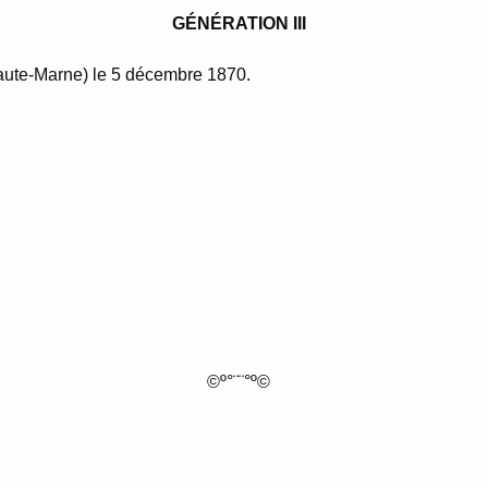
GÉNÉRATION III
te-Marne) le 5 décembre 1870.
©º°¨¨°º©