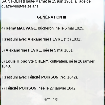
SAINT-BLIN (Haute-Marne) le 15 juin 1961, à l'âge de
quatre-vingt-treize ans.
GÉNÉRATION III
4)
Rémy MAUVAGE
, bûcheron, né le 5 mai 1825.
Il s'est uni avec
Alexandrine FÈVRE
(°(c) 1831).
5)
Alexandrine FÈVRE
, née le 5 mai 1831.
6)
Louis Hippolyte CHENY
, cultivateur, né le 26 janvier
1840.
Il s'est uni avec
Félicité POIRSON
(°(c) 1842).
7)
Félicité POIRSON
, née le 27 janvier 1842.
©º°¨¨°º©