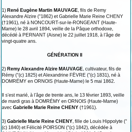
1)
René Eugène Martin MAUVAGE
, fils de Remy
Alexandre Alzire (°1862) et Gabrielle Marie Reine CHENY
(†1961), né à NONCOURT-sur-le-RONGEANT (Haute-
Marne) le 28 avril 1894, veille de la Pâque orthodoxe,
décédé à PERNANT (Aisne) le 22 juillet 1918, à l'âge de
vingt-quatre ans.
GÉNÉRATION II
2)
Remy Alexandre Alzire MAUVAGE
, cultivateur, fils de
Rémy (°(c) 1825) et Alexandrine FÈVRE (°(c) 1831), né à
DOMRÉMY en ORNOIS (Haute-Marne) le 5 mai 1862.
Il s'est marié, à l'âge de trente ans, le 13 février 1893, veille
de mardi gras à DOMRÉMY en ORNOIS (Haute-Marne)
avec
Gabrielle Marie Reine CHENY
(†1961).
3)
Gabrielle Marie Reine CHENY
, fille de Louis Hippolyte (°
(c) 1840) et Félicité POIRSON (°(c) 1842), décédée à