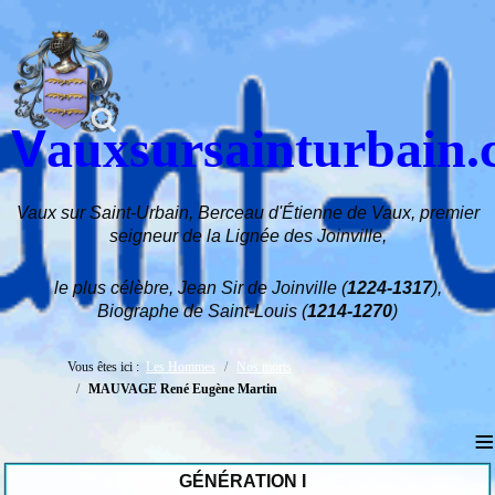
V
auxsursainturbain
Vaux sur Saint-Urbain, Berceau d'Étienne de Vaux, premier
seigneur de la Lignée des Joinville,
le plus célèbre, Jean Sir de Joinville (
1224-1317
),
Biographe de Saint-Louis (
1214-1270
)
Vous êtes ici :
Les Hommes
Nos morts
MAUVAGE René Eugène Martin
≡
GÉNÉRATION I